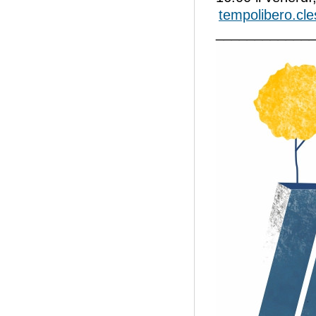
tempolibero.cl
____________