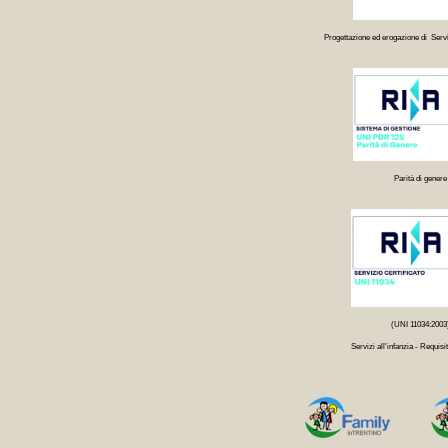
Progettazione ed erogazione di Servi
Parità di genere
(UNI 11034:2003
Servizi all'infanzia - Requisit