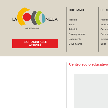
CHI SIAMO
EDU
Mission
Nidi d'
Storia
Attivit
Principi
Centro
Organigramma
Dopos
Documenti
Iscrizio
ISCRIZIONI ALLE
Dove Siamo
Buoni 
ATTIVITÀ
Tu sei qui
Centro socio educativ