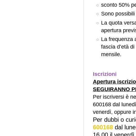
sconto 50% per 
Sono possibili
La quota versat
apertura previs
La frequenza a 
fascia d’età di
mensile.
Iscrizioni
Apertura iscriz
SEGUIRANNO P
Per iscriversi è n
600168 dal lunedì 
venerdì, oppure i
Per dubbi o curi
600168
dal lune
16.00 il venerdì