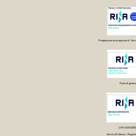
Progettazione ed erogazione di Servi
Parità di genere
(UNI 11034:2003
Servizi all'infanzia - Requisit