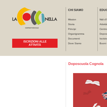
CHI SIAMO
EDU
Mission
Nidi d'
Storia
Attivit
Principi
Centro
Organigramma
Dopos
Documenti
Iscrizio
ISCRIZIONI ALLE
Dove Siamo
Buoni 
ATTIVITÀ
Tu sei qui
Doposcuola Cognola