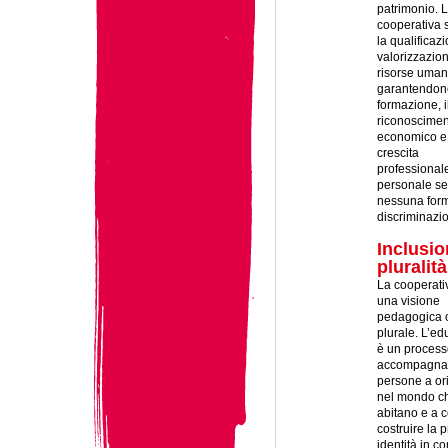
patrimonio. 
cooperativa 
la qualificaz
valorizzazio
risorse uma
garantendon
formazione, i
riconoscime
economico e
crescita
professional
personale s
nessuna form
discriminazi
Inclusio
pluralità
La cooperati
una visione
pedagogica o
plurale. L’e
è un process
accompagna
persone a or
nel mondo c
abitano e a c
costruire la 
identità in co