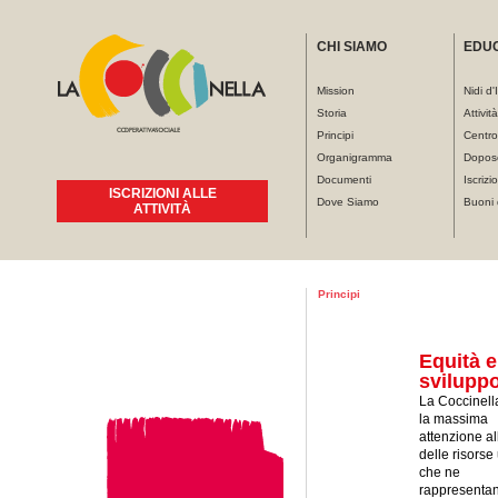
CHI SIAMO
EDU
Mission
Nidi d'
Storia
Attivit
Principi
Centro
Organigramma
Dopos
Documenti
Iscrizio
ISCRIZIONI ALLE
Dove Siamo
Buoni 
ATTIVITÀ
Tu sei qui
Principi
Equità e
svilupp
La Coccinell
la massima
attenzione al
delle risors
che ne
rappresentan