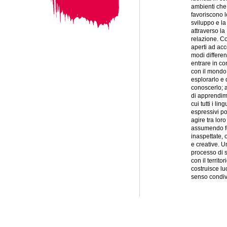
ambienti che
favoriscono l
sviluppo e la
attraverso la
relazione. Co
aperti ad acc
modi different
entrare in co
con il mondo,
esplorarlo e 
conoscerlo; 
di apprendim
cui tutti i lin
espressivi p
agire tra loro
assumendo 
inaspettate, o
e creative. U
processo di 
con il territo
costruisce lu
senso condivi