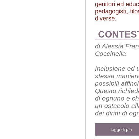
genitori ed edu
pedagogisti, filo
diverse.
CONTEST
di Alessia Fra
Coccinella
Inclusione ed u
stessa maniera"
possibili affin
Questo richiede
di ognuno e che
un ostacolo all
dei diritti di o
leggi di più