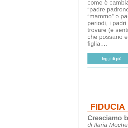
come è cambiat
“padre padrone
“mammo” o padr
periodi, i pad
trovare (e sent
che possano ess
figlia.
...
leggi di più
FIDUCIA
Cresciamo b
di Ilaria Moch