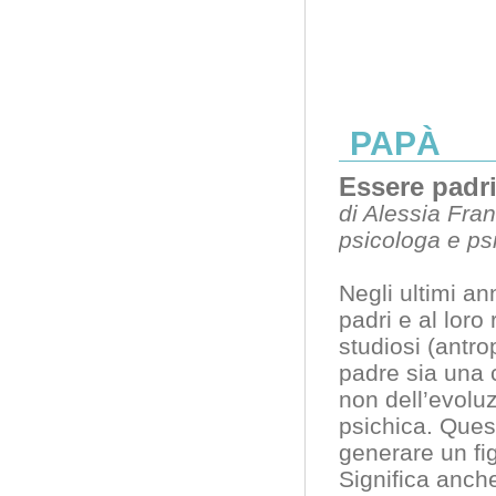
PAPÀ
Essere padri
di Alessia Fra
psicologa e ps
Negli ultimi an
padri e al loro 
studiosi (antro
padre sia una c
non dell’evoluz
psichica. Ques
generare un fi
Significa anch