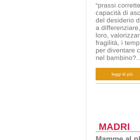
“prassi corrett
capacità di asc
del desiderio d
a differenziare
loro, valorizzan
fragilità, i te
per diventare 
nel bambino?
..
leggi di più
MADRI
Mamme al pl