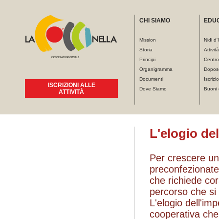
CHI SIAMO
EDU
Mission
Nidi d'
Storia
Attivit
Principi
Centro
Organigramma
Dopos
Documenti
Iscrizio
ISCRIZIONI ALLE
Dove Siamo
Buoni 
ATTIVITÀ
Tu sei qui
L'elogio de
Per crescere un
preconfezionate
che richiede cor
percorso che si
L'elogio dell'im
cooperativa che