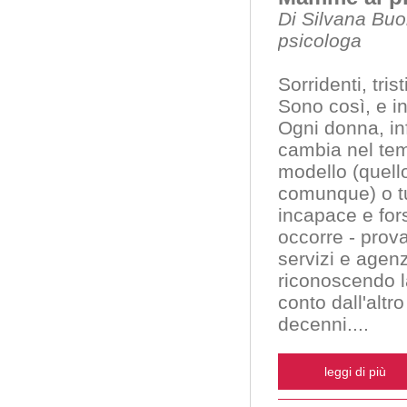
Di Silvana Buo
psicologa
Sorridenti, trist
Sono così, e in
Ogni donna, i
cambia nel tem
modello (quell
comunque) o tu
incapace e fors
occorre - prova
servizi e agen
riconoscendo la
conto dall'altr
decenni.
...
leggi di più