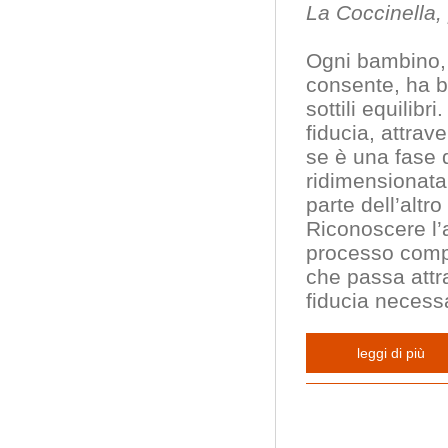
La Coccinella,
Ogni bambino, 
consente, ha 
sottili equili
fiducia, attra
se è una fase d
ridimensionata
parte dell’altr
Riconoscere l’
processo compl
che passa att
fiducia necess
leggi di più