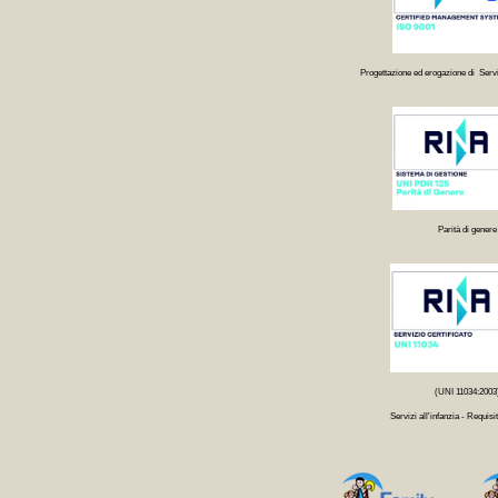
Progettazione ed erogazione di Servi
Parità di genere
(UNI 11034:2003
Servizi all'infanzia - Requisit