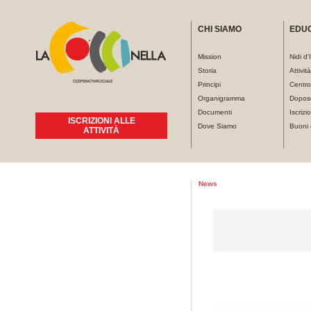
CHI SIAMO
EDU
Mission
Nidi d'
Storia
Attivit
Principi
Centro
Organigramma
Dopos
Documenti
Iscrizio
ISCRIZIONI ALLE
Dove Siamo
Buoni 
ATTIVITÀ
Tu sei qui
News