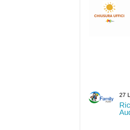
27 
Ric
Aud