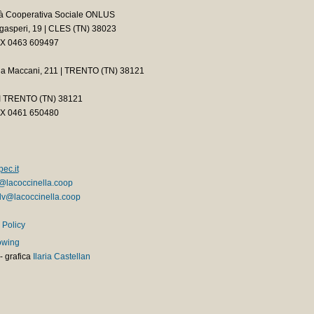
tà Cooperativa Sociale ONLUS
asperi, 19 | CLES (TN) 38023
AX 0463 609497
ia Maccani, 211 | TRENTO (TN) 38121
2 I TRENTO (TN) 38121
AX 0461 650480
ec.it
@lacoccinella.coop
v@lacoccinella.coop
 Policy
owing
-
grafica
Ilaria Castellan