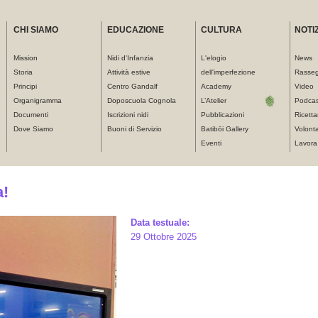
CHI SIAMO
EDUCAZIONE
CULTURA
NOTIZ
Mission
Nidi d'Infanzia
L'elogio
News
Storia
Attività estive
dell'imperfezione
Rasse
Principi
Centro Gandalf
Academy
Video
Organigramma
Doposcuola Cognola
L’Atelier
Podcas
Documenti
Iscrizioni nidi
Pubblicazioni
Ricetta
Dove Siamo
Buoni di Servizio
Batibōi Gallery
Volonta
Eventi
Lavora
a!
Data testuale:
29 Ottobre 2025