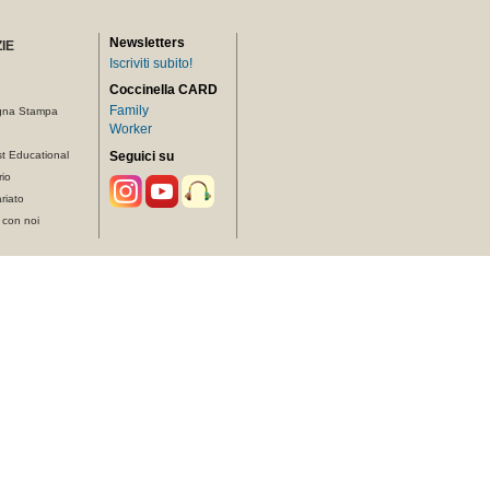
Newsletters
IE
Iscriviti subito!
Coccinella CARD
Family
gna Stampa
Worker
t Educational
Seguici su
rio
riato
 con noi