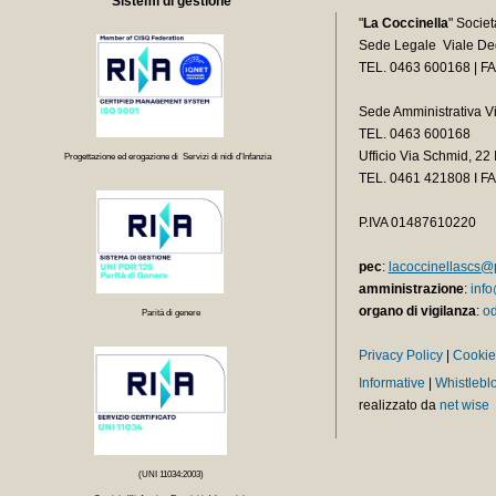
Sistemi di gestione
"
La Coccinella
" Socie
Sede Legale Viale Deg
TEL. 0463 600168 | F
Sede Amministrativa V
TEL. 0463 600168
Ufficio Via Schmid, 2
Progettazione ed erogazione di Servizi di nidi d’Infanzia
TEL.
0461 421808 I F
P.IVA 01487610220
pec
:
lacoccinellascs@p
amministrazione
:
info
organo di vigilanza
:
od
Parità di genere
Privacy Policy
|
Cookie
Informative
|
Whistlebl
realizzato da
net wise
(UNI 11034:2003)