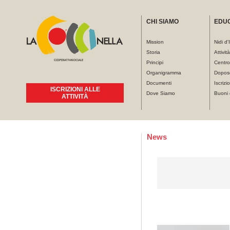
CHI SIAMO
EDU
Mission
Nidi d'
Storia
Attivit
Principi
Centro
Organigramma
Dopos
Documenti
Iscrizio
ISCRIZIONI ALLE
Dove Siamo
Buoni 
ATTIVITÀ
Tu sei qui
News