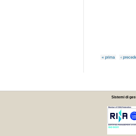
Pagine
« prima
‹ preced
Sistemi di ges