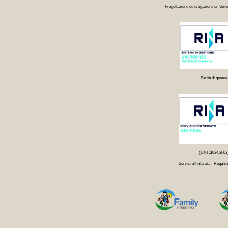
Progettazione ed erogazione di Servi
Parità di genere
(UNI 11034:2003
Servizi all'infanzia - Requisit