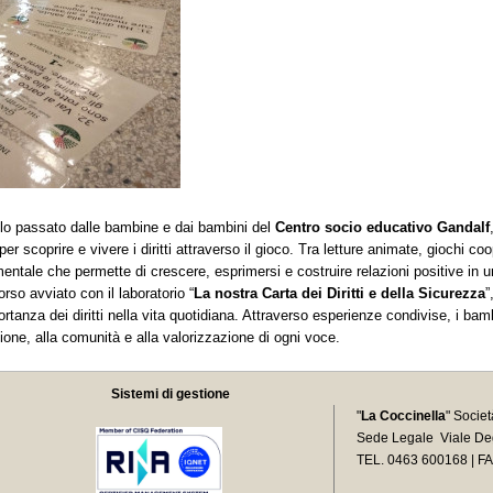
llo passato dalle bambine e dai bambini del
Centro socio educativo Gandalf
coprire e vivere i diritti attraverso il gioco. Tra letture animate, giochi cooper
ndamentale che permette di crescere, esprimersi e costruire relazioni positive in
orso avviato con il laboratorio “
La nostra Carta dei Diritti e della Sicurezza
”
rtanza dei diritti nella vita quotidiana. Attraverso esperienze condivise, i bam
ione, alla comunità e alla valorizzazione di ogni voce.
Sistemi di gestione
"
La Coccinella
" Socie
Sede Legale Viale Deg
TEL. 0463 600168 | F