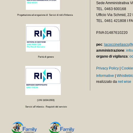
Sede Amministrativa V
TEL. 0463 600168
Ufficio Via Schmid, 2
Progettazione ed erogazione di Servizi di nidi d’Infanzia
TEL.
0461 421808 I F
P.IVA 01487610220
pec
:
lacoccinellascs@p
amministrazione
:
info
organo di vigilanza
:
od
Parità di genere
Privacy Policy
|
Cookie
Informative
|
Whistlebl
realizzato da
net wise
(UNI 11034:2003)
Servizi all'infanzia - Requisiti del servizio