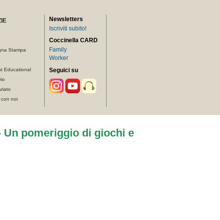
Newsletters
IE
Iscriviti subito!
Coccinella CARD
Family
gna Stampa
Worker
t Educational
Seguici su
rio
riato
 con noi
 – Un pomeriggio di giochi e