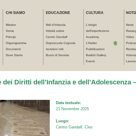
CHI SIAMO
EDUCAZIONE
CULTURA
NOTIZ
Mission
Nidi d'Infanzia
L'elogio
News
Storia
Attività estive
dell'imperfezione
Rasse
Principi
Centro Gandalf
Academy
Video
Organigramma
Doposcuola Cognola
L’Atelier
Podcas
Documenti
Iscrizioni nidi
Pubblicazioni
Ricetta
Dove Siamo
Buoni di Servizio
Batibōi Gallery
Volonta
Eventi
Lavora
 dei Diritti dell’Infanzia e dell’Adolescenza
Data testuale:
21 Novembre 2025
Luogo:
Centro Gandalf, Cles