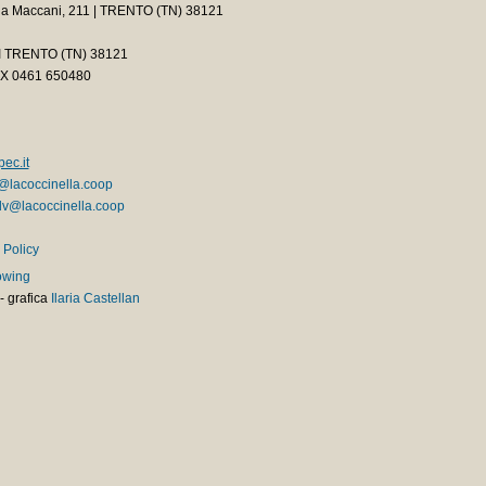
ia Maccani, 211 | TRENTO (TN) 38121
2 I TRENTO (TN) 38121
AX 0461 650480
ec.it
@lacoccinella.coop
v@lacoccinella.coop
 Policy
owing
-
grafica
Ilaria Castellan