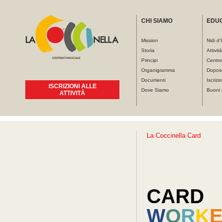
CHI SIAMO
EDU
Mission
Nidi d'
Storia
Attivit
Principi
Centro
Organigramma
Dopos
Documenti
Iscrizio
ISCRIZIONI ALLE
Dove Siamo
Buoni 
ATTIVITÀ
Tu sei qui
CARD
W
O
R
K