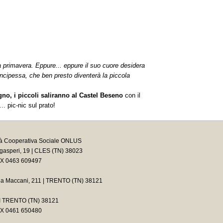
o a primavera. Eppure... eppure il suo cuore desidera
rincipessa, che ben presto diventerà la piccola
no, i piccoli saliranno al Castel Beseno
con il
. pic-nic sul prato!
tà Cooperativa Sociale ONLUS
asperi, 19 | CLES (TN) 38023
AX 0463 609497
ia Maccani, 211 | TRENTO (TN) 38121
2 I TRENTO (TN) 38121
AX 0461 650480