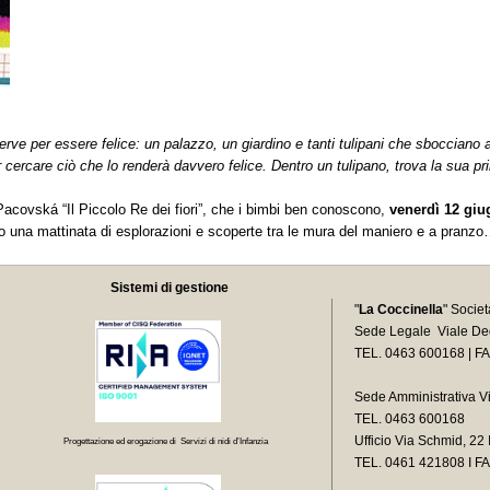
li serve per essere felice: un palazzo, un giardino e tanti tulipani che sboccian
er cercare ciò che lo renderà davvero felice. Dentro un tulipano, trova la sua p
Pacovská “Il Piccolo Re dei fiori”, che i bimbi ben conoscono,
venerdì 12 giug
 una mattinata di esplorazioni e scoperte tra le mura del maniero e a pranzo…
Sistemi di gestione
"
La Coccinella
" Socie
Sede Legale Viale Deg
TEL. 0463 600168 | F
Sede Amministrativa V
TEL. 0463 600168
Ufficio Via Schmid, 2
Progettazione ed erogazione di Servizi di nidi d’Infanzia
TEL.
0461 421808 I F