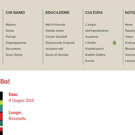
CHI SIAMO
EDUCAZIONE
CULTURA
NOTIZ
Mission
Nidi d'Infanzia
L'elogio
News
Storia
Attività estive
dell'imperfezione
Rasse
Principi
Centro Gandalf
Academy
Video
Organigramma
Doposcuola Cognola
L’Atelier
Podcas
Documenti
Iscrizioni nidi
Pubblicazioni
Ricetta
Dove Siamo
Buoni di Servizio
Batibōi Gallery
Volonta
Eventi
Lavora
llo!
Data:
9 Giugno 2015
Luogo:
Besenello