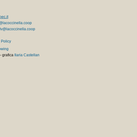
ec.it
@lacoccinella.coop
v@lacoccinella.coop
 Policy
owing
-
grafica
Ilaria Castellan