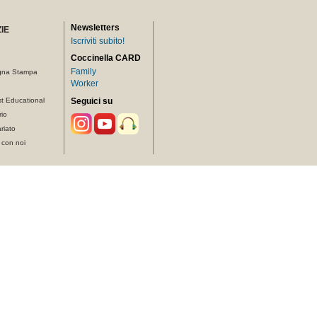
Newsletters
IE
Iscriviti subito!
Coccinella CARD
Family
gna Stampa
Worker
t Educational
Seguici su
rio
riato
 con noi