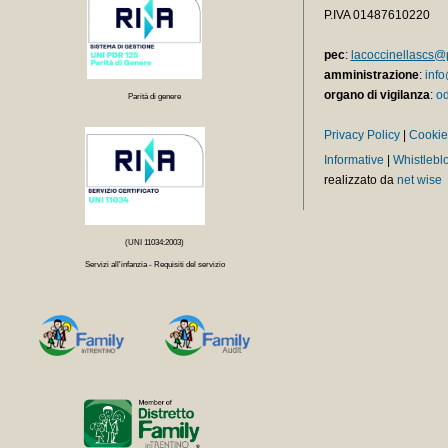
P.IVA 01487610220
pec
:
lacoccinellascs@p
amministrazione
:
info
organo di vigilanza
:
od
Parità di genere
Privacy Policy
|
Cookie
Informative
|
Whistlebl
realizzato da
net wise
(UNI 11034:2003)
Servizi all'infanzia - Requisiti del servizio