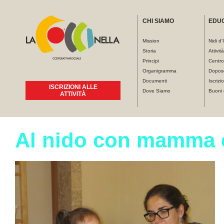
CHI SIAMO
EDU
Mission
Nidi d'
Storia
Attivit
Principi
Centro
Organigramma
Dopos
Documenti
Iscrizio
ISCRIZIONI ALLE
Dove Siamo
Buoni 
ATTIVITÀ
Al nido con mamma 
Tu sei qui