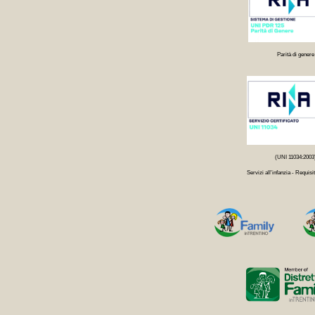
Parità di genere
(UNI 11034:2003
Servizi all'infanzia - Requisit