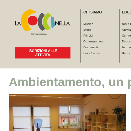
CHI SIAMO
EDU
Mission
Nidi d'
Storia
Attivit
Principi
Centro
Organigramma
Dopos
Documenti
Iscrizio
ISCRIZIONI ALLE
Dove Siamo
Buoni 
ATTIVITÀ
Ambientamento, un 
Tu sei qui