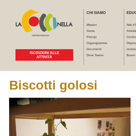
CHI SIAMO
EDU
Mission
Nidi d'
Storia
Attivit
Principi
Centro
Organigramma
Dopos
Documenti
Iscrizio
ISCRIZIONI ALLE
Dove Siamo
Buoni 
ATTIVITÀ
Biscotti golosi
Tu sei qui