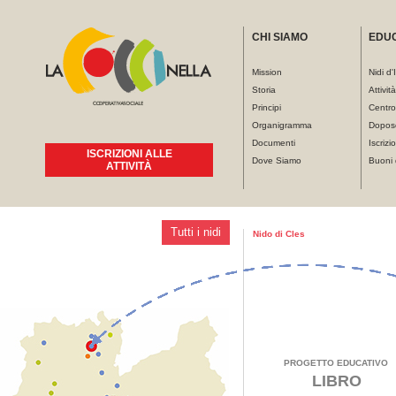
CHI SIAMO
EDU
Mission
Nidi d'
Storia
Attivit
Principi
Centro
Organigramma
Dopos
Documenti
Iscrizio
ISCRIZIONI ALLE
Dove Siamo
Buoni 
ATTIVITÀ
Tutti i nidi
Tu sei qui
Nido di Cles
PROGETTO EDUCATIVO
LIBRO