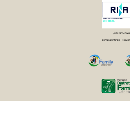
(UNI 11034:2003
Servizi all'infanzia - Requisit