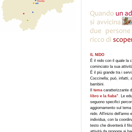
IL NIDO
È il nido con il quale la
cominciato la sua attivit
È il più grande tra i servi
Coccinella; può, infatti,
bambini.
Il
tema
caratterizzante d
libro e la fiaba”
. Le edu
seguono specifici percor
aggiornamento sul tema d
nido. All'inizio dell'anno
individua, con la coordi
testo che diventerà il fil
attività da proporre ai b