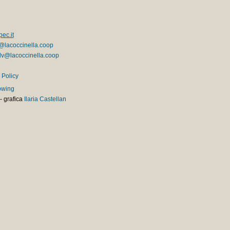
ec.it
@lacoccinella.coop
v@lacoccinella.coop
 Policy
owing
-
grafica
Ilaria Castellan