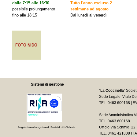
dalle 7:15 alle 16:30
Tutto l'anno escluso 2
possibile prolungamento
settimane ad agosto
fino alle 18:15
Dal lunedì al venerdì
FOTO NIDO
Sistemi di gestione
"
La Coccinella
" Socie
Sede Legale Viale Deg
TEL. 0463 600168 | F
Sede Amministrativa V
TEL. 0463 600168
Ufficio Via Schmid, 2
Progettazione ed erogazione di Servizi di nidi d’Infanzia
TEL.
0461 421808 I F