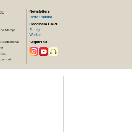
Newsletters
IE
Iscriviti subito!
Coccinella CARD
Family
gna Stampa
Worker
t Educational
Seguici su
rio
riato
 con noi