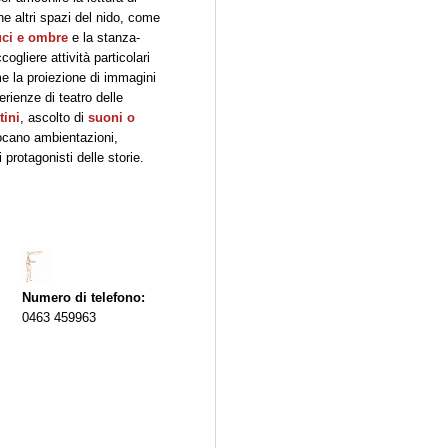
he altri spazi del nido, come
luci e ombre
e la stanza-
gliere attività particolari
me la proiezione di immagini
erienze di teatro delle
tini
, ascolto di
suoni o
ocano ambientazioni,
 protagonisti delle storie.
Numero di telefono:
0463 459963