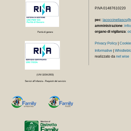
P.IVA 01487610220
pec
:
lacoccinellascs@p
amministrazione
:
info
organo di vigilanza
:
od
Parità di genere
Privacy Policy
|
Cookie
Informative
|
Whistlebl
realizzato da
net wise
(UNI 11034:2003)
Servizi all'infanzia - Requisiti del servizio