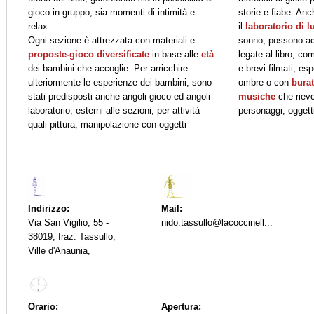
gioco in gruppo, sia momenti di intimità e
storie e fiabe. Anc
relax.
il
laboratorio di 
Ogni sezione è attrezzata con materiali e
sonno, possono acco
proposte-gioco diversificate
in base alle
età
legate al libro, co
dei bambini che accoglie. Per arricchire
e brevi filmati, esp
ulteriormente le esperienze dei bambini, sono
ombre o con
burat
stati predisposti anche angoli-gioco ed angoli-
musiche
che riev
laboratorio, esterni alle sezioni, per attività
personaggi, oggetti
quali pittura, manipolazione con oggetti
Indirizzo:
Mail:
Via San Vigilio, 55 -
nido.tassullo@lacoccinell...
38019, fraz. Tassullo,
Ville d'Anaunia,
Orario:
Apertura: