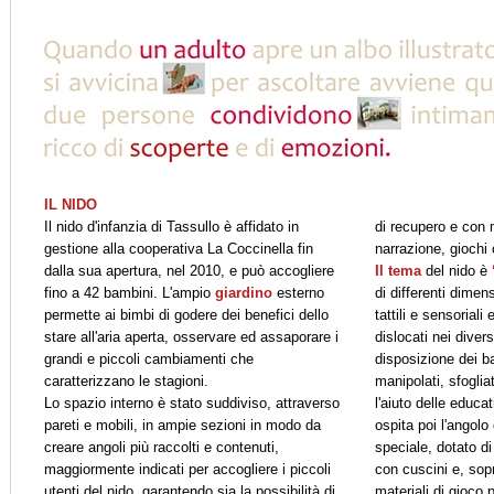
IL NIDO
Il nido d'infanzia di Tassullo è affidato in
di recupero e con m
gestione alla cooperativa La Coccinella fin
narrazione, giochi
dalla sua apertura, nel 2010, e può accogliere
Il tema
del nido è
fino a 42 bambini. L'ampio
giardino
esterno
di differenti dimen
permette ai bimbi di godere dei benefici dello
tattili e sensoriali
stare all'aria aperta, osservare ed assaporare i
dislocati nei diver
grandi e piccoli cambiamenti che
disposizione dei b
caratterizzano le stagioni.
manipolati, sfogliat
Lo spazio interno è stato suddiviso, attraverso
l'aiuto delle educa
pareti e mobili, in ampie sezioni in modo da
ospita poi l'angolo
creare angoli più raccolti e contenuti,
speciale, dotato d
maggiormente indicati per accogliere i piccoli
con cuscini e, sopra
utenti del nido, garantendo sia la possibilità di
materiali di gioco p