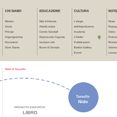
CHI SIAMO
EDUCAZIONE
CULTURA
NOTIZ
Mission
Nidi d'Infanzia
L'elogio
News
Storia
Attività estive
dell'imperfezione
Rasse
Principi
Centro Gandalf
Academy
Video
Organigramma
Doposcuola Cognola
L’Atelier
Podcas
Documenti
Iscrizioni nidi
Pubblicazioni
Ricetta
Dove Siamo
Buoni di Servizio
Batibōi Gallery
Volonta
Eventi
Lavora
Tu sei qui
Nido di Tassullo
Tassullo
Nido
PROGETTO EDUCATIVO
LIBRO