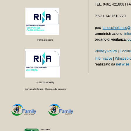
TEL.
0461 421808 I F
P.IVA 01487610220
pec
:
lacoccinellascs@p
amministrazione
:
info
organo di vigilanza
:
od
Parità di genere
Privacy Policy
|
Cookie
Informative
|
Whistlebl
realizzato da
net wise
(UNI 11034:2003)
Servizi all'infanzia - Requisiti del servizio