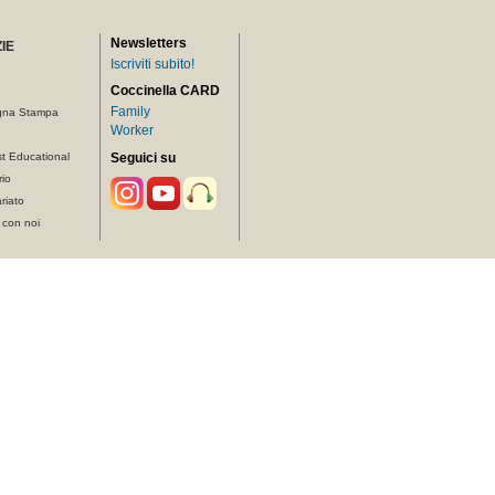
Newsletters
IE
Iscriviti subito!
Coccinella CARD
Family
gna Stampa
Worker
t Educational
Seguici su
rio
riato
 con noi