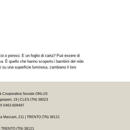
io o poroso. E un foglio di carta? Può essere di
sa. È quello che hanno scoperto i bambini del nido
ati su una superficie luminosa, cambiano il loro
tà Cooperativa Sociale ONLUS
asperi, 19 | CLES (TN) 38023
AX 0463 609497
ia Maccani, 211 | TRENTO (TN) 38121
2 I TRENTO (TN) 38121