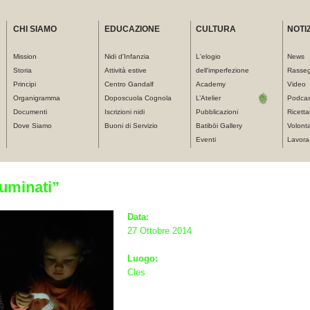
CHI SIAMO
EDUCAZIONE
CULTURA
NOTIZ
Mission
Nidi d'Infanzia
L'elogio
News
Storia
Attività estive
dell'imperfezione
Rasse
Principi
Centro Gandalf
Academy
Video
Organigramma
Doposcuola Cognola
L’Atelier
Podcas
Documenti
Iscrizioni nidi
Pubblicazioni
Ricetta
Dove Siamo
Buoni di Servizio
Batibōi Gallery
Volonta
Eventi
Lavora
luminati”
Data:
27 Ottobre 2014
Luogo:
Cles