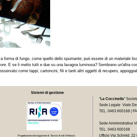
a forma di fungo, come quello dello spumante; può essere di un materiale lisc
sore. E se li metto tutti e due su una lavagna luminosa? Sembrano un'altra co
sservato come tappi, cartoncini, fili e tanti altri oggetti di recupero, appoggi
Sistemi di gestione
"
La Coccinella
" Socie
Sede Legale Viale Deg
TEL. 0463 600168 | F
Sede Amministrativa V
TEL. 0463 600168
Ufficio Via Schmid, 2
Progettazione ed erogazione di Servizi di nidi d’Infanzia