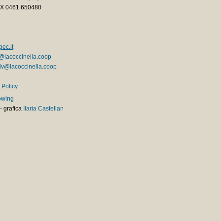
AX 0461 650480
ec.it
@lacoccinella.coop
v@lacoccinella.coop
 Policy
owing
-
grafica
Ilaria Castellan