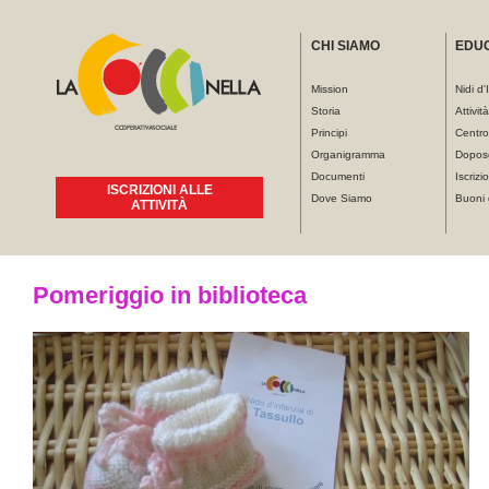
CHI SIAMO
EDU
Mission
Nidi d'
Storia
Attivit
Principi
Centro
Organigramma
Dopos
Documenti
Iscrizio
ISCRIZIONI ALLE
Dove Siamo
Buoni 
ATTIVITÀ
Tu sei qui
Pomeriggio in biblioteca