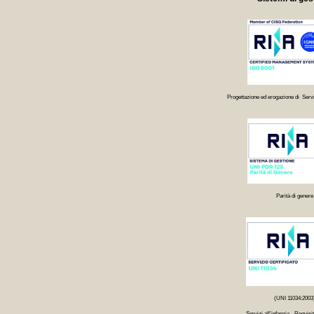
Progettazione ed erogazione di Servi
Parità di genere
(UNI 11034:2003
Servizi all'infanzia - Requisit