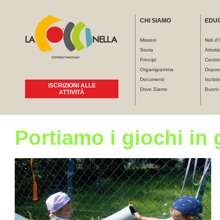
CHI SIAMO
EDU
Mission
Nidi d'
Storia
Attivit
Principi
Centro
Organigramma
Dopos
Documenti
Iscrizio
ISCRIZIONI ALLE
Dove Siamo
Buoni 
ATTIVITÀ
Portiamo i giochi in 
Tu sei qui