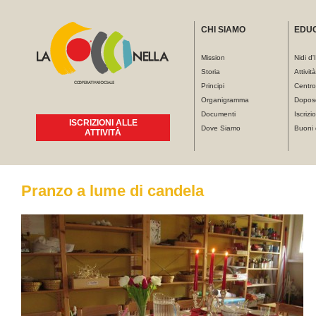
CHI SIAMO
EDU
Mission
Nidi d'
Storia
Attivit
Principi
Centro
Organigramma
Dopos
Documenti
Iscrizio
ISCRIZIONI ALLE
Dove Siamo
Buoni 
ATTIVITÀ
Tu sei qui
Pranzo a lume di candela