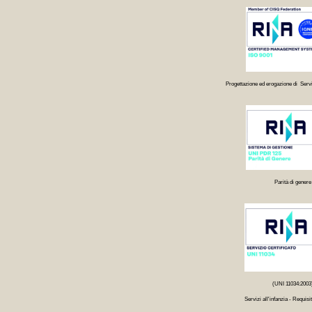
Progettazione ed erogazione di Servi
Parità di genere
(UNI 11034:2003
Servizi all'infanzia - Requisit