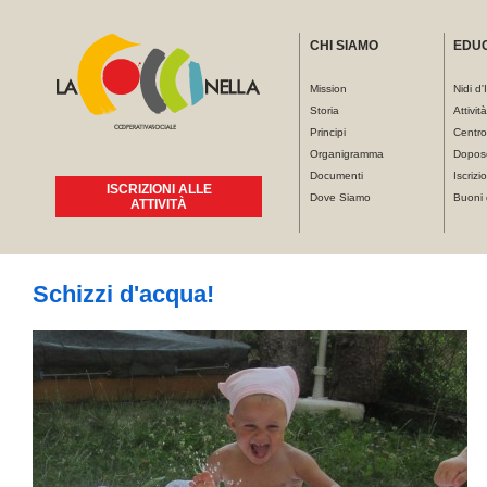
CHI SIAMO
EDU
Mission
Nidi d'
Storia
Attivit
Principi
Centro
Organigramma
Dopos
Documenti
Iscrizio
ISCRIZIONI ALLE
Dove Siamo
Buoni 
ATTIVITÀ
Tu sei qui
Schizzi d'acqua!