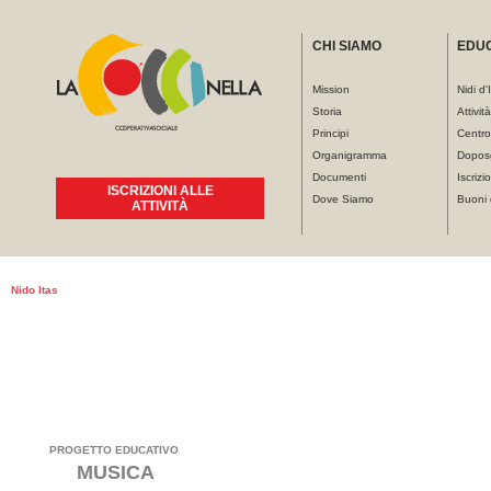
CHI SIAMO
EDU
Mission
Nidi d'
Storia
Attivit
Principi
Centro
Organigramma
Dopos
Documenti
Iscrizio
ISCRIZIONI ALLE
Dove Siamo
Buoni 
ATTIVITÀ
Tu sei qui
Nido Itas
Nido Itas
Nido
PROGETTO EDUCATIVO
MUSICA