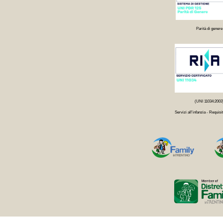
Parità di genere
(UNI 11034:2003
Servizi all'infanzia - Requisit