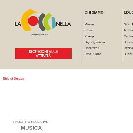
CHI SIAMO
EDU
Mission
Nidi d'
Storia
Attivit
Principi
Centro
Organigramma
Dopos
Documenti
Iscrizio
ISCRIZIONI ALLE
Dove Siamo
Buoni 
ATTIVITÀ
Tu sei qui
Nido di Soraga
Soraga
Nido
PROGETTO EDUCATIVO
MUSICA