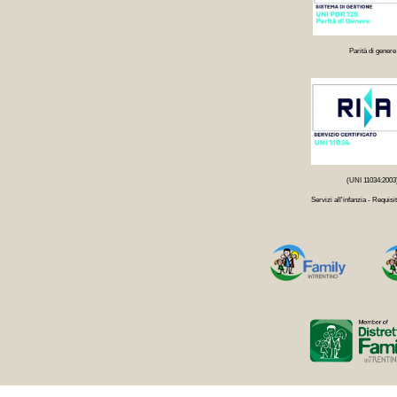
Parità di genere
(UNI 11034:2003
Servizi all'infanzia - Requisit