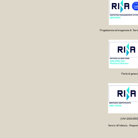
Progettazione ed erogazione di Servi
Parità di genere
(UNI 11034:2003
Servizi all'infanzia - Requisit