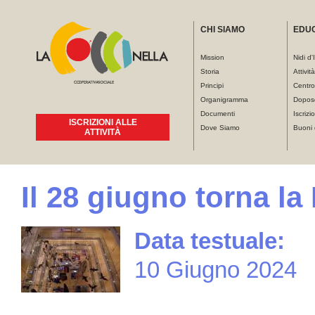
CHI SIAMO
EDU
Mission
Nidi d'
Storia
Attivit
Principi
Centro
Organigramma
Dopos
Documenti
Iscrizio
ISCRIZIONI ALLE
Dove Siamo
Buoni 
ATTIVITÀ
Il 28 giugno torna l
Tu sei qui
Data testuale:
10 Giugno 2024