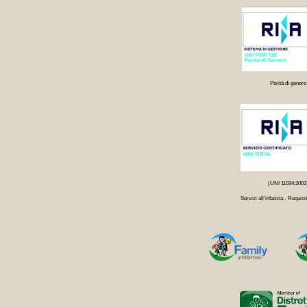
Parità di genere
(UNI 11034:2003
Servizi all'infanzia - Requisit