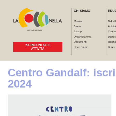
CHI SIAMO
EDU
Mission
Nidi d'
Storia
Attivit
Principi
Centro
Organigramma
Dopos
Documenti
Iscrizio
ISCRIZIONI ALLE
Dove Siamo
Buoni 
ATTIVITÀ
Centro Gandalf: iscri
Tu sei qui
2024