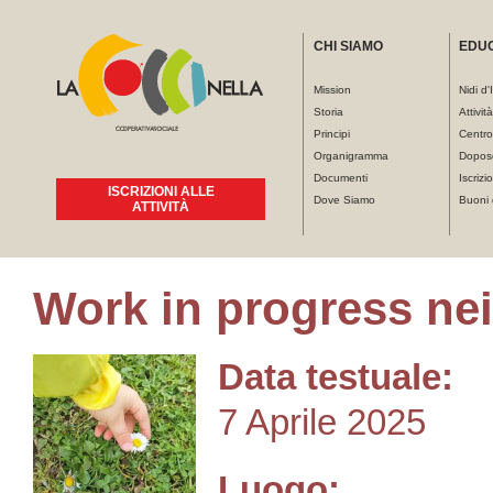
CHI SIAMO
EDU
Mission
Nidi d'
Storia
Attivit
Principi
Centro
Organigramma
Dopos
Documenti
Iscrizio
ISCRIZIONI ALLE
Dove Siamo
Buoni 
ATTIVITÀ
Work in progress nei 
Tu sei qui
Data testuale:
7 Aprile 2025
Luogo: