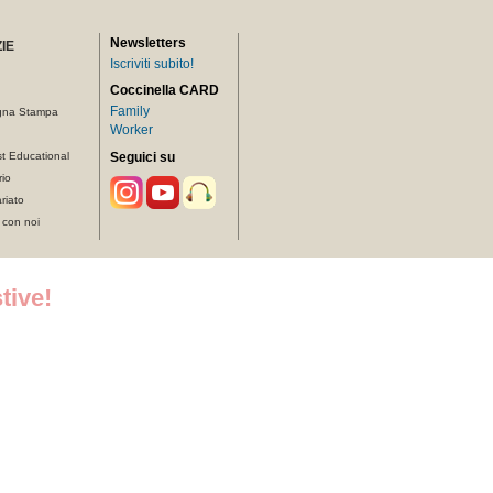
Newsletters
IE
Iscriviti subito!
Coccinella CARD
Family
gna Stampa
Worker
t Educational
Seguici su
rio
riato
 con noi
tive!