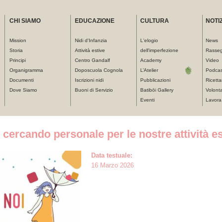
CHI SIAMO
EDUCAZIONE
CULTURA
NOTIZ
Mission
Nidi d'Infanzia
L'elogio
News
Storia
Attività estive
dell'imperfezione
Rasse
Principi
Centro Gandalf
Academy
Video
Organigramma
Doposcuola Cognola
L’Atelier
Podcas
Documenti
Iscrizioni nidi
Pubblicazioni
Ricetta
Dove Siamo
Buoni di Servizio
Batibōi Gallery
Volonta
Eventi
Lavora
cercando personale per le nostre attività es
Data testuale:
16 Marzo 2026