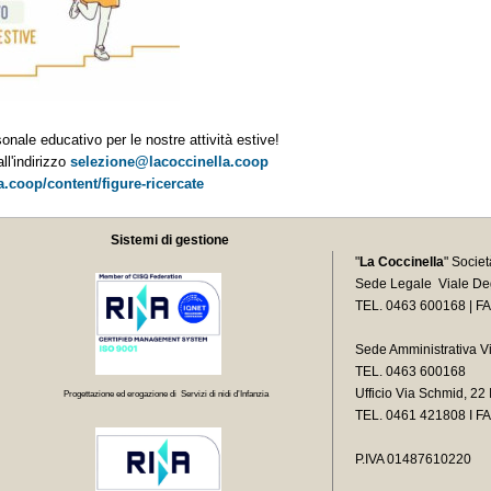
onale educativo per le nostre attività estive!
ll'indirizzo
selezione@lacoccinella.coop
a.coop/content/figure-ricercate
Sistemi di gestione
"
La Coccinella
" Socie
Sede Legale Viale Deg
TEL. 0463 600168 | F
Sede Amministrativa V
TEL. 0463 600168
Ufficio Via Schmid, 2
Progettazione ed erogazione di Servizi di nidi d’Infanzia
TEL.
0461 421808 I F
P.IVA 01487610220