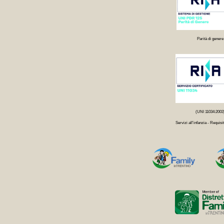
Parità di genere
(UNI 11034:2003
Servizi all'infanzia - Requisit