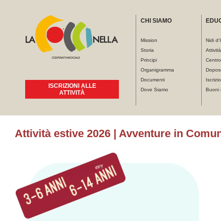
CHI SIAMO
EDU
Mission
Nidi d'
Storia
Attivit
Principi
Centro
Organigramma
Dopos
Documenti
Iscrizio
ISCRIZIONI ALLE
Dove Siamo
Buoni 
ATTIVITÀ
Tu sei qui
Attività estive 2026 | Avventure in Comun