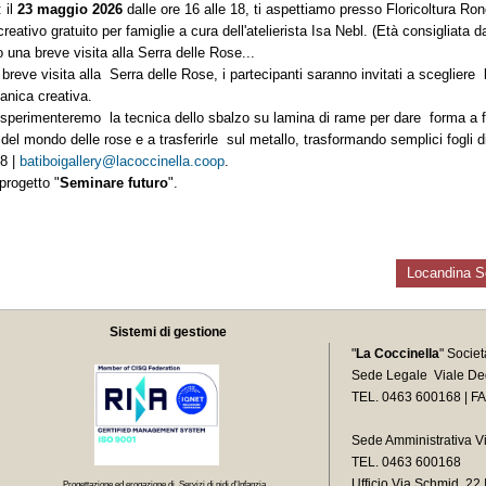
 il
23 maggio 2026
dalle ore 16 alle 18, ti aspettiamo presso Floricoltura Ron
ativo gratuito per famiglie a cura dell'atelierista Isa Nebl. (Età consigliata da
una breve visita alla Serra delle Rose...
reve visita alla Serra delle Rose, i partecipanti saranno invitati a scegliere 
anica creativa.
 sperimenteremo la tecnica dello sbalzo su lamina di rame per dare forma a fogl
el mondo delle rose e a trasferirle sul metallo, trasformando semplici fogli di
8 |
batiboigallery@lacoccinella.coop
.
 progetto "
Seminare futuro
".
Locandina S
Sistemi di gestione
"
La Coccinella
" Socie
Sede Legale Viale Deg
TEL. 0463 600168 | F
Sede Amministrativa V
TEL. 0463 600168
Ufficio Via Schmid, 2
Progettazione ed erogazione di Servizi di nidi d’Infanzia