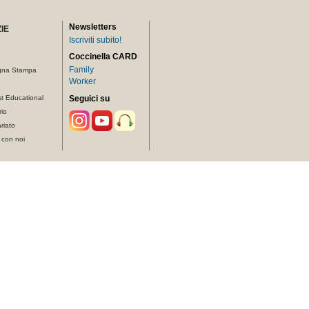
Newsletters
IE
Iscriviti subito!
Coccinella CARD
Family
gna Stampa
Worker
t Educational
Seguici su
rio
riato
 con noi