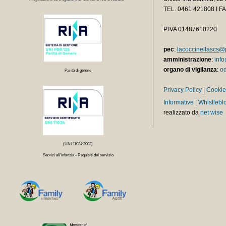
TEL.
0461 421808 I F
P.IVA 01487610220
pec
:
lacoccinellascs@p
amministrazione
:
info
organo di vigilanza
:
od
Parità di genere
Privacy Policy
|
Cookie
Informative
|
Whistlebl
realizzato da
net wise
(UNI 11034:2003)
Servizi all'infanzia - Requisiti del servizio