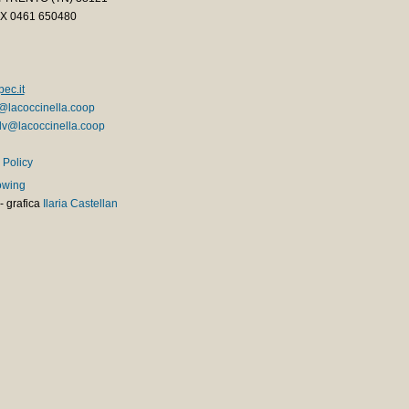
AX 0461 650480
ec.it
@lacoccinella.coop
v@lacoccinella.coop
 Policy
owing
-
grafica
Ilaria Castellan