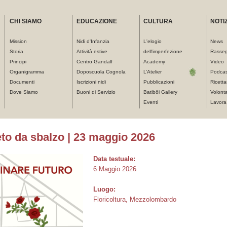
CHI SIAMO
EDUCAZIONE
CULTURA
NOTIZ
Mission
Nidi d'Infanzia
L'elogio
News
Storia
Attività estive
dell'imperfezione
Rasse
Principi
Centro Gandalf
Academy
Video
Organigramma
Doposcuola Cognola
L’Atelier
Podcas
Documenti
Iscrizioni nidi
Pubblicazioni
Ricetta
Dove Siamo
Buoni di Servizio
Batibōi Gallery
Volonta
Eventi
Lavora
to da sbalzo | 23 maggio 2026
Data testuale:
6 Maggio 2026
Luogo:
Floricoltura, Mezzolombardo