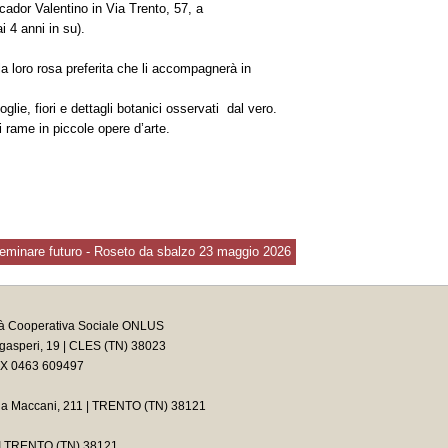
cador Valentino in Via Trento, 57, a
i 4 anni in su).
la loro rosa preferita che li accompagnerà in
ie, fiori e dettagli botanici osservati dal vero.
 rame in piccole opere d’arte.
eminare futuro - Roseto da sbalzo 23 maggio 2026
tà Cooperativa Sociale ONLUS
asperi, 19 | CLES (TN) 38023
AX 0463 609497
ia Maccani, 211 | TRENTO (TN) 38121
2 I TRENTO (TN) 38121