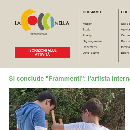
CHI SIAMO
EDU
Mission
Nidi d'
Storia
Attivit
Principi
Centro
Organigramma
Dopos
Documenti
Iscrizio
ISCRIZIONI ALLE
Dove Siamo
Buoni 
ATTIVITÀ
Tu sei qui
Si conclude "Frammenti": l’artista inter