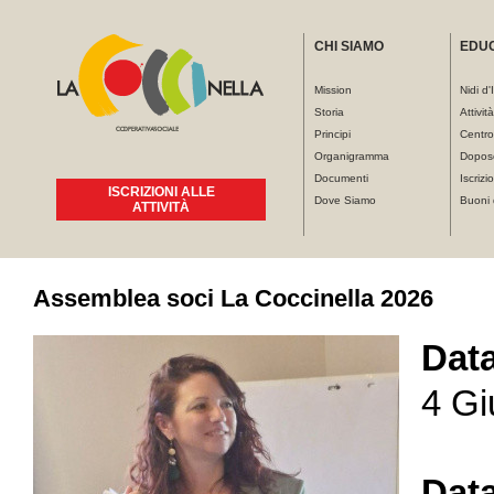
CHI SIAMO
EDU
Mission
Nidi d'
Storia
Attivit
Principi
Centro
Organigramma
Dopos
Documenti
Iscrizio
ISCRIZIONI ALLE
Dove Siamo
Buoni 
ATTIVITÀ
Tu sei qui
Assemblea soci La Coccinella 2026
Dat
4 Gi
Data