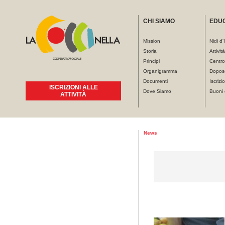
CHI SIAMO
EDU
Mission
Nidi d'
Storia
Attivit
Principi
Centro
Organigramma
Dopos
Documenti
Iscrizio
ISCRIZIONI ALLE
Dove Siamo
Buoni 
ATTIVITÀ
Tu sei qui
News