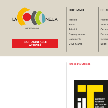
CHI SIAMO
EDU
Mission
Nidi d'
Storia
Attivit
Principi
Centro
Organigramma
Dopos
Documenti
Iscrizio
ISCRIZIONI ALLE
Dove Siamo
Buoni 
ATTIVITÀ
Tu sei qui
Rassegna Stampa