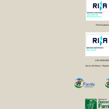
Parità di genere
(UNI 11034:2003
Servizi all'infanzia - Requisit