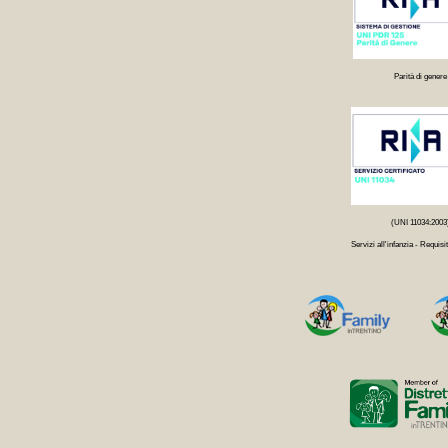
Parità di genere
(UNI 11034:2003
Servizi all'infanzia - Requisit