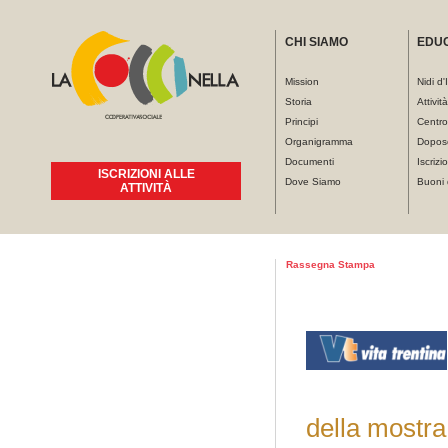
CHI SIAMO
EDU
Mission
Nidi d'
Storia
Attivit
Principi
Centro
Organigramma
Dopos
Documenti
Iscrizio
ISCRIZIONI ALLE
Dove Siamo
Buoni 
ATTIVITÀ
Tu sei qui
Rassegna Stampa
della mostra 