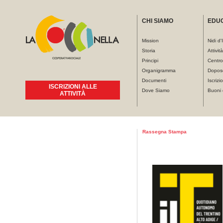
CHI SIAMO
EDU
Mission
Nidi d'
Storia
Attivit
Principi
Centro
Organigramma
Dopos
Documenti
Iscrizio
ISCRIZIONI ALLE
Dove Siamo
Buoni 
ATTIVITÀ
Tu sei qui
Rassegna Stampa