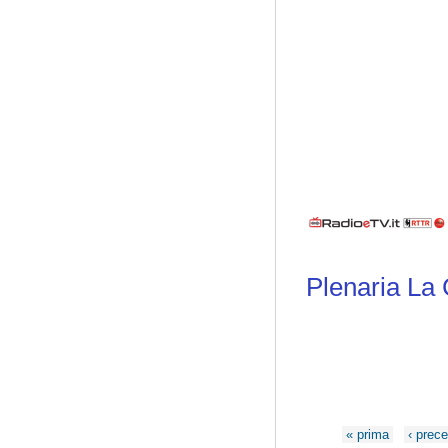
Plenaria La 
Pagine
« prima
‹ prec