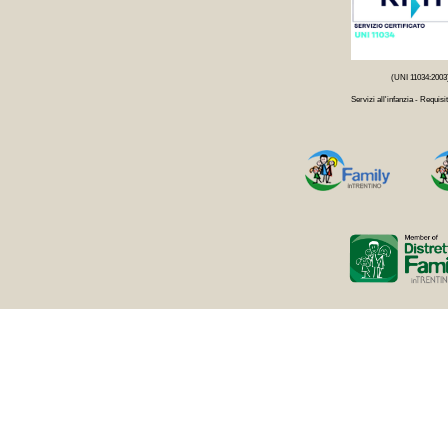
(UNI 11034:2003
Servizi all'infanzia - Requisit