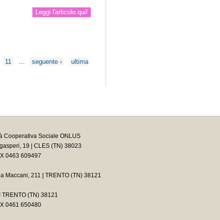
Leggi l'articolo qui!
11
…
seguente ›
ultima
tà Cooperativa Sociale ONLUS
asperi, 19 | CLES (TN) 38023
AX 0463 609497
ia Maccani, 211 | TRENTO (TN) 38121
2 I TRENTO (TN) 38121
AX 0461 650480