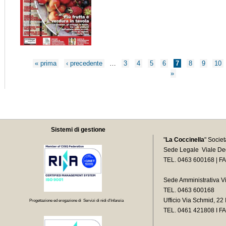
Pagine
« prima
‹ precedente
…
3
4
5
6
7
8
9
10
»
Sistemi di gestione
"
La Coccinella
" Socie
Sede Legale Viale Deg
TEL. 0463 600168 | F
Sede Amministrativa V
TEL. 0463 600168
Ufficio Via Schmid, 2
Progettazione ed erogazione di Servizi di nidi d’Infanzia
TEL.
0461 421808 I F