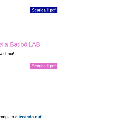
Scarica il pdf
ella BatibōiLAB
a di noi!
Scarica il pdf
 completo
cliccando qui!