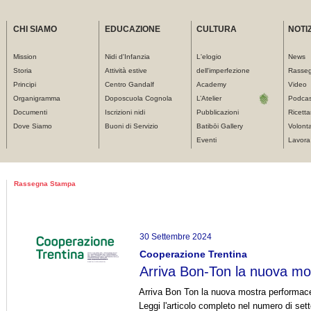
CHI SIAMO
EDUCAZIONE
CULTURA
NOTIZ
Mission
Nidi d'Infanzia
L'elogio
News
Storia
Attività estive
dell'imperfezione
Rasse
Principi
Centro Gandalf
Academy
Video
Organigramma
Doposcuola Cognola
L’Atelier
Podcas
Documenti
Iscrizioni nidi
Pubblicazioni
Ricetta
Dove Siamo
Buoni di Servizio
Batibōi Gallery
Volonta
Eventi
Lavora
Tu sei qui
Rassegna Stampa
30 Settembre 2024
Cooperazione Trentina
Arriva Bon-Ton la nuova m
Arriva Bon Ton la nuova mostra performace 
Leggi l'articolo completo nel numero di se