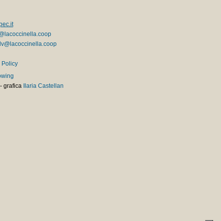
ec.it
@lacoccinella.coop
v@lacoccinella.coop
 Policy
owing
-
grafica
Ilaria Castellan