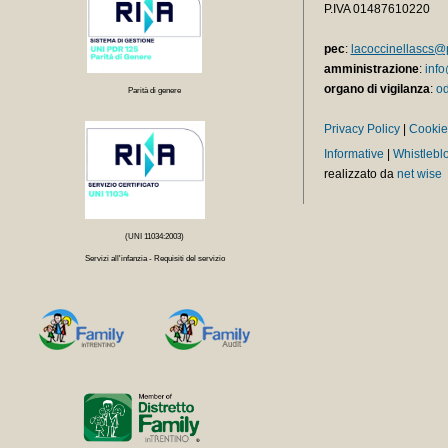
P.IVA 01487610220
pec
:
lacoccinellascs@p
amministrazione
:
info
organo di vigilanza
:
od
Parità di genere
Privacy Policy
|
Cookie
Informative
|
Whistlebl
realizzato da
net wise
(UNI 11034:2003)
Servizi all'infanzia - Requisiti del servizio