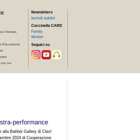
Newsletters
IE
Iscriviti subito!
Coccinella CARD
Family
gna Stampa
Worker
t Educational
Seguici su
rio
riato
 con noi
ostra-performance
alla Batibōi Gallery di Cles!
ttembre 2024 di Cooperazione